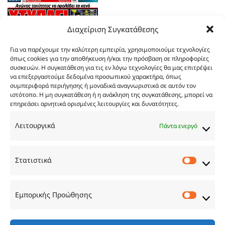
Διαχείριση Συγκατάθεσης
Για να παρέχουμε την καλύτερη εμπειρία, χρησιμοποιούμε τεχνολογίες
όπως cookies για την αποθήκευση ή/και την πρόσβαση σε πληροφορίες
συσκευών. Η συγκατάθεση για τις εν λόγω τεχνολογίες θα μας επιτρέψει
να επεξεργαστούμε δεδομένα προσωπικού χαρακτήρα, όπως
συμπεριφορά περιήγησης ή μοναδικά αναγνωριστικά σε αυτόν τον
ιστότοπο. Η μη συγκατάθεση ή η ανάκληση της συγκατάθεσης, μπορεί να
επηρεάσει αρνητικά ορισμένες λειτουργίες και δυνατότητες.
Τα
πρωτοσέλιδα
των
εφημερίδων
Λειτουργικά
Πάντα ενεργό
TRY…
Στατιστικά
Στατιστ
Εμπορικής Προώθησης
Εμπορι
Προώθ