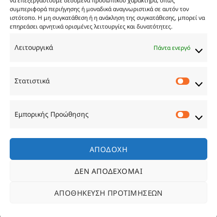
να επεξεργαστούμε δεδομένα προσωπικού χαρακτήρα, όπως
συμπεριφορά περιήγησης ή μοναδικά αναγνωριστικά σε αυτόν τον
ιστότοπο. Η μη συγκατάθεση ή η ανάκληση της συγκατάθεσης, μπορεί να
επηρεάσει αρνητικά ορισμένες λειτουργίες και δυνατότητες.
Τα
πρωτοσέλιδα
των
εφημερίδων
Λειτουργικά
Πάντα ενεργό
TRY…
Στατιστικά
Στατιστ
Εμπορικής Προώθησης
Εμπορι
Προώθ
ΑΠΟΔΟΧΉ
ΔΕΝ ΑΠΟΔΈΧΟΜΑΙ
ΑΠΟΘΉΚΕΥΣΗ ΠΡΟΤΙΜΉΣΕΩΝ
Copyright 2026 ©
eLK®