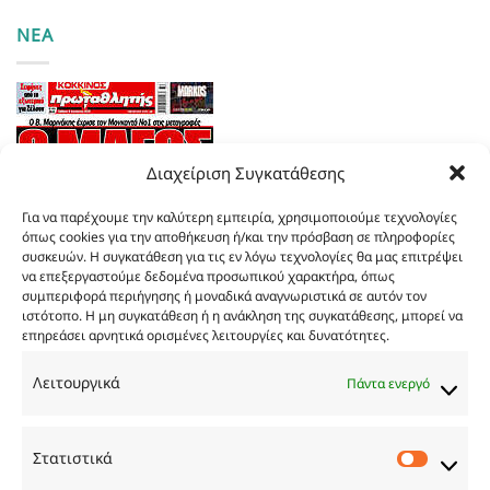
ΝΕΑ
Διαχείριση Συγκατάθεσης
Για να παρέχουμε την καλύτερη εμπειρία, χρησιμοποιούμε τεχνολογίες
όπως cookies για την αποθήκευση ή/και την πρόσβαση σε πληροφορίες
συσκευών. Η συγκατάθεση για τις εν λόγω τεχνολογίες θα μας επιτρέψει
να επεξεργαστούμε δεδομένα προσωπικού χαρακτήρα, όπως
συμπεριφορά περιήγησης ή μοναδικά αναγνωριστικά σε αυτόν τον
ιστότοπο. Η μη συγκατάθεση ή η ανάκληση της συγκατάθεσης, μπορεί να
επηρεάσει αρνητικά ορισμένες λειτουργίες και δυνατότητες.
Τα
πρωτοσέλιδα
των
εφημερίδων
Λειτουργικά
Πάντα ενεργό
TRY…
Στατιστικά
Στατιστ