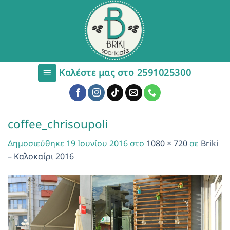
Μετάβαση
στο
περιεχόμενο
Καλέστε μας στο 2591025300
coffee_chrisoupoli
Δημοσιεύθηκε
19 Ιουνίου 2016
στο
1080 × 720
σε
Briki
– Καλοκαίρι 2016