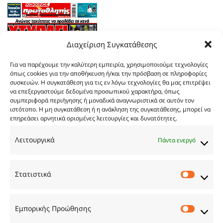
Διαχείριση Συγκατάθεσης
Για να παρέχουμε την καλύτερη εμπειρία, χρησιμοποιούμε τεχνολογίες
όπως cookies για την αποθήκευση ή/και την πρόσβαση σε πληροφορίες
συσκευών. Η συγκατάθεση για τις εν λόγω τεχνολογίες θα μας επιτρέψει
να επεξεργαστούμε δεδομένα προσωπικού χαρακτήρα, όπως
συμπεριφορά περιήγησης ή μοναδικά αναγνωριστικά σε αυτόν τον
ιστότοπο. Η μη συγκατάθεση ή η ανάκληση της συγκατάθεσης, μπορεί να
επηρεάσει αρνητικά ορισμένες λειτουργίες και δυνατότητες.
Τα
πρωτοσέλιδα
των
εφημερίδων
Λειτουργικά
Πάντα ενεργό
TRY…
Στατιστικά
Στατιστ
Εμπορικής Προώθησης
Εμπορι