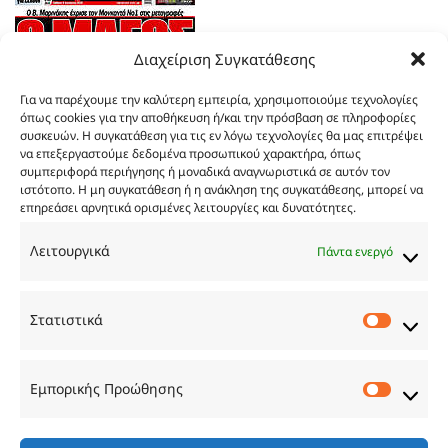
Διαχείριση Συγκατάθεσης
Για να παρέχουμε την καλύτερη εμπειρία, χρησιμοποιούμε τεχνολογίες
όπως cookies για την αποθήκευση ή/και την πρόσβαση σε πληροφορίες
συσκευών. Η συγκατάθεση για τις εν λόγω τεχνολογίες θα μας επιτρέψει
να επεξεργαστούμε δεδομένα προσωπικού χαρακτήρα, όπως
συμπεριφορά περιήγησης ή μοναδικά αναγνωριστικά σε αυτόν τον
ιστότοπο. Η μη συγκατάθεση ή η ανάκληση της συγκατάθεσης, μπορεί να
επηρεάσει αρνητικά ορισμένες λειτουργίες και δυνατότητες.
Τα
πρωτοσέλιδα
των
εφημερίδων
Λειτουργικά
Πάντα ενεργό
TRY…
Στατιστικά
Στατιστ
Εμπορικής Προώθησης
Εμπορι
Προώθ