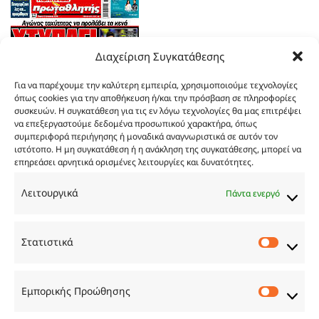
Διαχείριση Συγκατάθεσης
Για να παρέχουμε την καλύτερη εμπειρία, χρησιμοποιούμε τεχνολογίες
όπως cookies για την αποθήκευση ή/και την πρόσβαση σε πληροφορίες
συσκευών. Η συγκατάθεση για τις εν λόγω τεχνολογίες θα μας επιτρέψει
να επεξεργαστούμε δεδομένα προσωπικού χαρακτήρα, όπως
συμπεριφορά περιήγησης ή μοναδικά αναγνωριστικά σε αυτόν τον
ιστότοπο. Η μη συγκατάθεση ή η ανάκληση της συγκατάθεσης, μπορεί να
επηρεάσει αρνητικά ορισμένες λειτουργίες και δυνατότητες.
Τα
πρωτοσέλιδα
των
εφημερίδων
Λειτουργικά
Πάντα ενεργό
TRY…
Στατιστικά
Στατιστ
Εμπορικής Προώθησης
Εμπορι
Προώθ